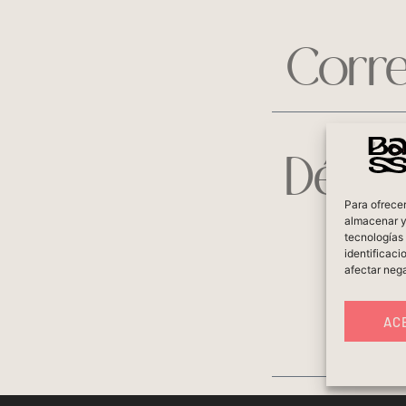
Para ofrecer
almacenar y/
tecnologías
identificaci
afectar nega
AC