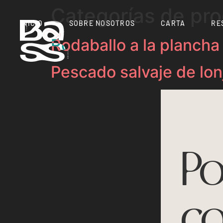
Categorías de pr
INICIO
SOBRE NOSOTROS
CARTA
RE
Rodaballo a la plancha
Pescado salvaje de lon
Po
co