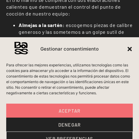
calientes que demuestran el control del punto de
cocción de nuestro equipo:
Almejas a la sartén:
escogemos piezas de calibre
generoso y las sometemos a un golpe sutil de
calor directo. El objetivo es que se abran lo justo
para soltar su propio jugo y absorber la salsa de
Gestionar consentimiento
la casa, manteniendo la carne tersa, sedosa y
sumamente jugosa.
Para ofrecer las mejores experiencias, utilizamos tecnologías como las
Mejillones cabreados:
el molusco se cocina al
cookies para almacenar y/o acceder a la información del dispositivo. El
vapor y se alegra con una salsa con personalidad
consentimiento de estas tecnologías nos permitirá procesar datos como
que aporta un punto picante idóneo.
el comportamiento de navegación o las identificaciones únicas en este
sitio. No consentir o retirar el consentimiento, puede afectar
El maridaje de la
negativamente a ciertas características y funciones.
complicidad
ACEPTAR
Este despliegue de texturas —la carnosidad firme de
la ostra, la sutileza de la almeja y la potencia del
DENEGAR
mejillón— exige un acompañamiento a la altura. Un
Txakoli de la tierra con buena aguja o un espumoso de
VER PREFERENCIAS