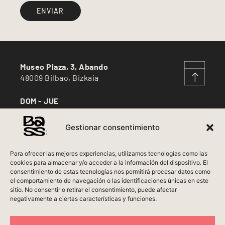
ENVIAR
Museo Plaza, 3, Abando
48009 Bilbao, Bizkaia
DOM - JUE
12:30 - 17:00
Gestionar consentimiento
VIE - SÁB
12:30 - 17:00 / 20:30 - 23:30
Para ofrecer las mejores experiencias, utilizamos tecnologías como las
cookies para almacenar y/o acceder a la información del dispositivo. El
LUN
consentimiento de estas tecnologías nos permitirá procesar datos como
Cerrado***
el comportamiento de navegación o las identificaciones únicas en este
Aviso Legal
sitio. No consentir o retirar el consentimiento, puede afectar
negativamente a ciertas características y funciones.
Política de Privacidad
Política de Cookies