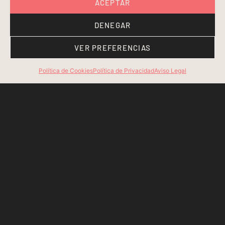
ACEPTAR
DENEGAR
VER PREFERENCIAS
Política de Cookies
Política de Privacidad
Aviso Legal
Bass Bilbao ©
2026 Todos los derechos reservados
Sitio web creado por Coming Soon.