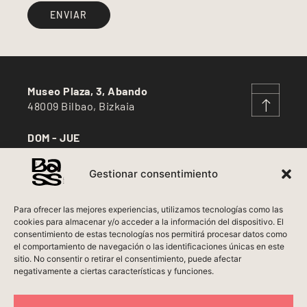
ENVIAR
Museo Plaza, 3, Abando
48009 Bilbao, Bizkaia
DOM - JUE
12:30 - 17:00
Gestionar consentimiento
VIE - SÁB
12:30 - 17:00 / 20:30 - 23:30
Para ofrecer las mejores experiencias, utilizamos tecnologías como las
cookies para almacenar y/o acceder a la información del dispositivo. El
LUN
consentimiento de estas tecnologías nos permitirá procesar datos como
Cerrado***
el comportamiento de navegación o las identificaciones únicas en este
Aviso Legal
sitio. No consentir o retirar el consentimiento, puede afectar
negativamente a ciertas características y funciones.
Política de Privacidad
Política de Cookies