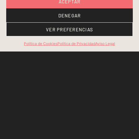
ACEPTAR
DENEGAR
VER PREFERENCIAS
Política de Cookies
Política de Privacidad
Aviso Legal
Bass Bilbao ©
2026 Todos los derechos reservados
Sitio web creado por Coming Soon.