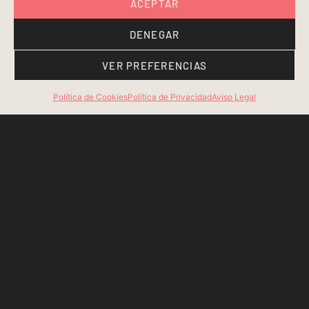
ACEPTAR
DENEGAR
VER PREFERENCIAS
Política de Cookies
Política de Privacidad
Aviso Legal
Bass Bilbao ©
2026 Todos los derechos reservados
Sitio web creado por Coming Soon.