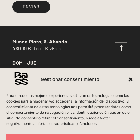
ENVIAR
Museo Plaza, 3, Abando
48009 Bilbao, Bizkaia
DOM - JUE
12:30 - 17:00
Gestionar consentimiento
VIE - SÁB
12:30 - 17:00 / 20:30 - 23:30
Para ofrecer las mejores experiencias, utilizamos tecnologías como las
cookies para almacenar y/o acceder a la información del dispositivo. El
LUN
consentimiento de estas tecnologías nos permitirá procesar datos como
Cerrado***
el comportamiento de navegación o las identificaciones únicas en este
Aviso Legal
sitio. No consentir o retirar el consentimiento, puede afectar
negativamente a ciertas características y funciones.
Política de Privacidad
Política de Cookies